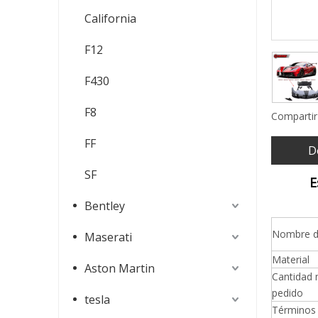
California
F12
F430
F8
Compartir
FF
D
SF
E
Bentley
Nombre d
Maserati
Material
Aston Martin
Cantidad 
pedido
tesla
Términos 