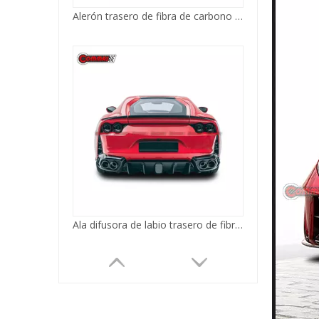
Ala difusora de labio trasero de fibra de carbono estilo Mansory para Ferrari 812
Inserto inferior del capó trasero estilo OEM de fibra de carbono para Ferrari 812