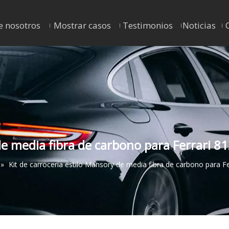
e nosotros
Mostrar casos
Testimonios
Noticias
de media fibra de carbono para Ferrari 8
»
Kit de carrocería estilo Mansory de media fibra de carbono para Fe