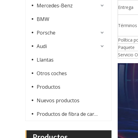
Mercedes-Benz
Entrega
BMW
Términos
Porsche
Política 
Audi
Paquete
Servicio 
Llantas
Bujes de llantas de aleación de 18-24 pulgadas para Ferrari F812
Otros coches
Productos
Nuevos productos
Productos de fibra de carbono
Productos