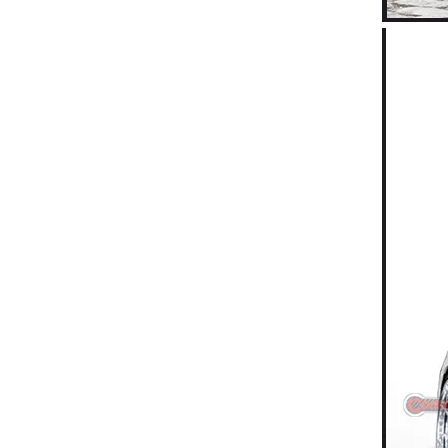
Para Ferrari 812 cubierta de luces traseras fibra de carbono seca OEM