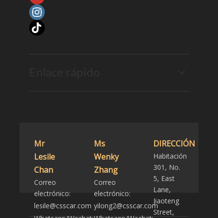
Enlace rápido
Mr
Ms
DIRECCIÓN
Lesile
Wenky
Habitación
301, No.
Chan
Zhang
5, East
Correo
Correo
Lane,
electrónico:
electrónico:
Jiaoteng
lesile@csscar.com
yilong2@csscar.com
Street,