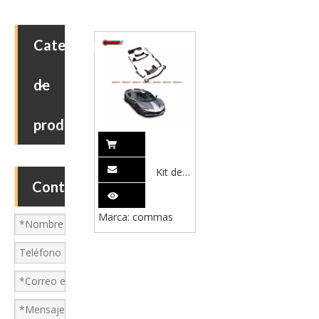
Categoria
de
producto
Kit de
Contáctenos
carrocería
de fibra
Marca:
commas
de
carbono
estilo
OEM
para
Ferrari