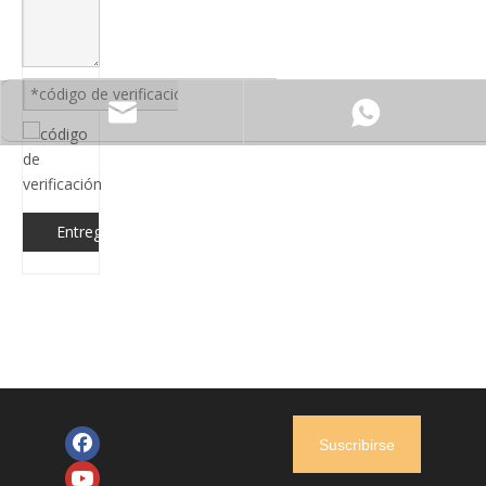
SF90
lesile@csscar.com
Entregar
Suscribirse