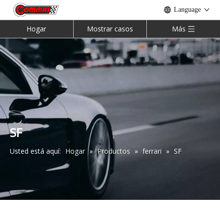
Language
Hogar
Mostrar casos
Más
SF
Usted está aquí:
Hogar
»
Productos
»
ferrari
»
SF