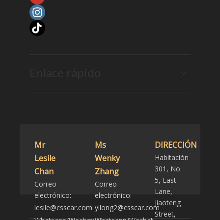
Enlace rápido
Mr
Ms
DIRECCIÓN
Lesile
Wenky
Habitación
301, No.
Chan
Zhang
5, East
Correo
Correo
Lane,
electrónico:
electrónico:
Jiaoteng
lesile@csscar.com
yilong2@csscar.com
Street,