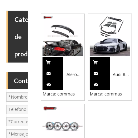
Categoria
de
producto
Alerón
Audi R8
Contáctenos
trasero
22-24 Kit
de fibra
de
Marca:
commas
Marca:
commas
de
carrocería
carbono
de fibra
seco
de
estilo
carbono
Vorsteiner
seco
Audi R8
estilo