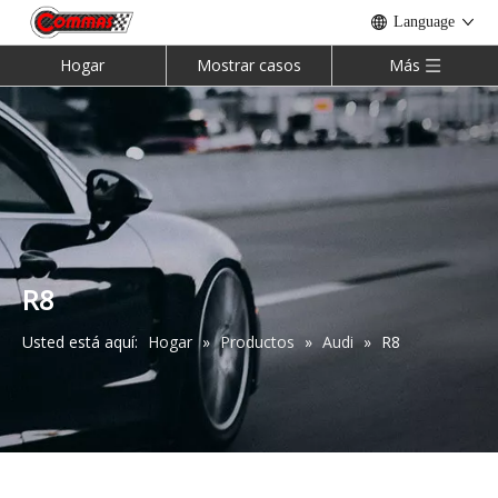
Language
Hogar
Mostrar casos
Más
R8
Usted está aquí:
Hogar
»
Productos
»
Audi
»
R8