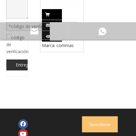
08-15
Capristo
Llantas
lesile@csscar.com
de
aleación
Marca:
commas
con buje
forjado
estilo
Entregar
BBS para
AUDI R8
Suscribirse