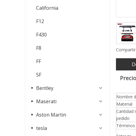
California
F12
F430
F8
Compartir
FF
D
SF
Preci
Bentley
Nombre d
Maserati
Material
Cantidad 
Aston Martin
pedido
Términos 
tesla