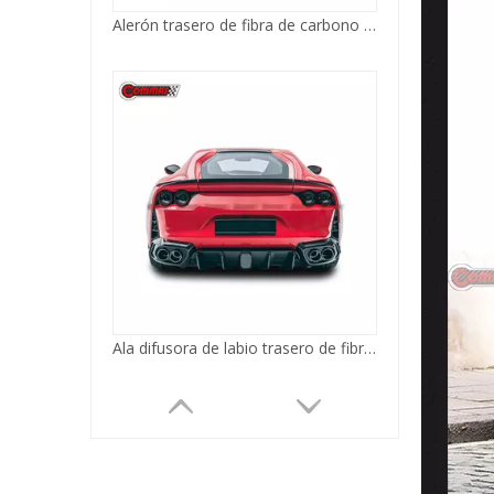
Ala difusora de labio trasero de fibra de carbono estilo Mansory para Ferrari 812
Inserto inferior del capó trasero estilo OEM de fibra de carbono para Ferrari 812