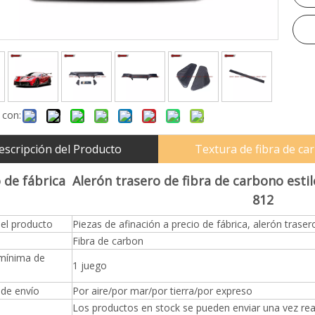
 con:
escripción del Producto
Textura de fibra de c
o de fábrica
Alerón trasero de fibra de carbono estil
812
el producto
Piezas de afinación a precio de fábrica, alerón trase
Fibra de carbon
mínima de
1 juego
de envío
Por aire/por mar/por tierra/por expreso
Los productos en stock se pueden enviar una vez rea