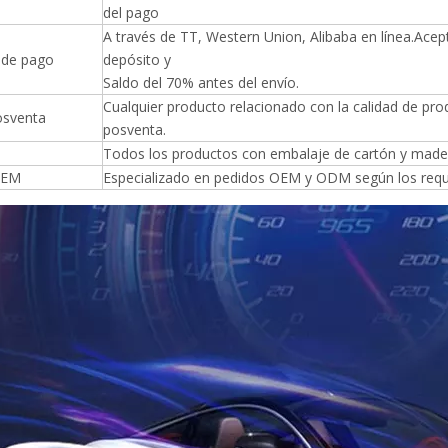
del pago
A través de TT, Western Union, Alibaba en línea.Ace
 de pago
depósito y
Saldo del 70% antes del envío.
Cualquier producto relacionado con la calidad de pr
posventa
posventa.
Todos los productos con embalaje de cartón y made
OEM
Especializado en pedidos OEM y ODM según los requis