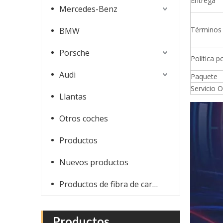
Entrega
Mercedes-Benz
Términos
BMW
Porsche
Política 
Audi
Paquete
Servicio 
Llantas
Bujes de llantas de aleación de 18-24 pulgadas para Ferrari F812
Otros coches
Productos
Nuevos productos
Productos de fibra de carbono
Productos