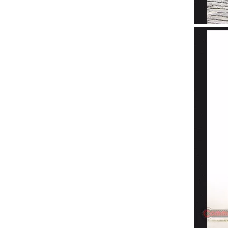
Para Ferrari 812 cubierta de luces traseras fibra de carbono seca OEM