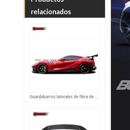
relacionados
Guardabarros laterales de fibra de carbono estilo Mansory para Ferrari 812
Alerón trasero de fibra de carbono estilo Mansory para Ferrari 812