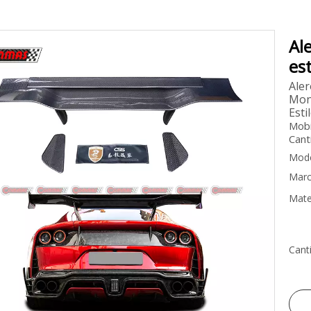
Al
es
Aler
Mont
Esti
Mobi
Cant
Mode
Marc
Mater
Cant