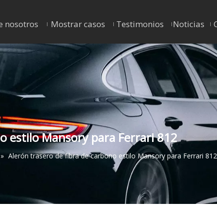
e nosotros
Mostrar casos
Testimonios
Noticias
o estilo Mansory para Ferrari 812
»
Alerón trasero de fibra de carbono estilo Mansory para Ferrari 812