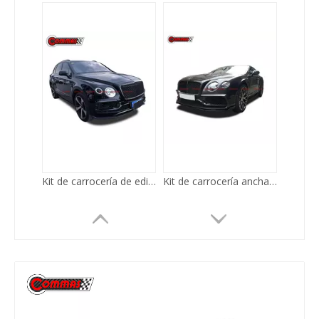
Kit de carrocería ancha ASI para Bentley Continental GTR
Kit de carrocería de carbono estilo Wald para Bentley Flying Spur 2010-2014