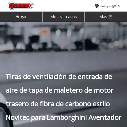
Language
Hogar
Mostrar casos
Más
Tiras de ventilación de entrada de
Kit de carrocería McLaren 540c 570s 570gt 600LT
Kit de carrocería Mansory de media fibra de carbono para Rolls Royce Cullinan
aire de tapa de maletero de motor
trasero de fibra de carbono estilo
Novitec para Lamborghini Aventador