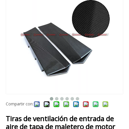
Kit de carrocería de carbono estilo W12 para Bentley Flying Spur 2022
Kit de cuerpo de fibra de vidrio de estilo antiguo a nuevo para Bentley Flying Spur
Compartir con:
Kit de carrocería de fibra de vidrio estilo Mansory para Bentley Flying Spur 2010-2014
Universal K9 Obsidian Black Spirit of Ecstasy para Rolls Royce Ghost Phantom Wraith Cullinan
Tiras de ventilación de entrada de
aire de tapa de maletero de motor