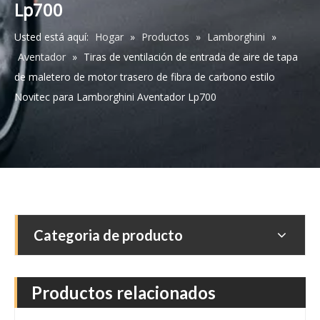
Lp700
Usted está aquí:
Hogar
»
Productos
»
Lamborghini
»
Aventador
»
Tiras de ventilación de entrada de aire de tapa
de maletero de motor trasero de fibra de carbono estilo
Kit de carrocería de media fibra de carbono para Lamborghini Urus
Kit de carrocería Mansory W12 de fibra de carbono forjado para Bentley Bentayga
Novitec para Lamborghini Aventador Lp700
Categoria de producto
Productos relacionados
Kit de carrocería de edición limitada de fibra de carbono W12 para Bentley Bentayga
Kit de carrocería ancha Mansory para Bentley Continental GTC