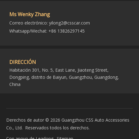
Ms Wenky Zhang
Correo electrónico:
yilong2@csscar.com
Whatsapp/Wechat: +86 13826297145
DIRECCIÓN
Habitación 301, No. 5, East Lane, Jiaoteng Street,
Dongping, distrito de Baiyun, Guangzhou, Guangdong,
China
Derechos de autor ©
2026
Guangzhou CSS Auto Accessories
Co., Ltd. Reservados todos los derechos.
Con apoyo de
Leadong
.
Sitemap