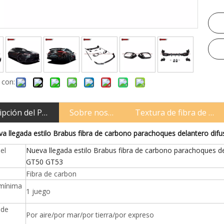
 con:
ipción del Producto
Sobre nosotros
Textura de fibra de ca
a llegada estilo Brabus fibra de carbono parachoques delantero di
el
Nueva llegada estilo Brabus fibra de carbono parachoques d
GT50 GT53
Fibra de carbon
 mínima
1 juego
 de
Por aire/por mar/por tierra/por expreso