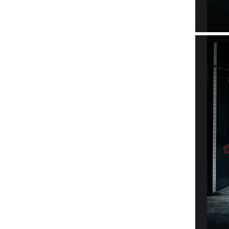
Kit de carrocería de fibra de vidrio ASI para Bentley GT Continental 2006-2011
Kit de carrocería estilo CF de STARTECH para Bentley GT Continental 2015+