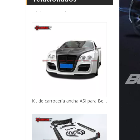
Kit de carrocería ancha ASI para Bentley Continental GTR