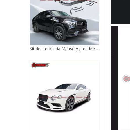
Kit de carrocería Mansory para Mercedes Benz GLE Coupé
Kit de carrocería de material Supersport Style CF FRP PP para Bentley Continental GT 2012-2015