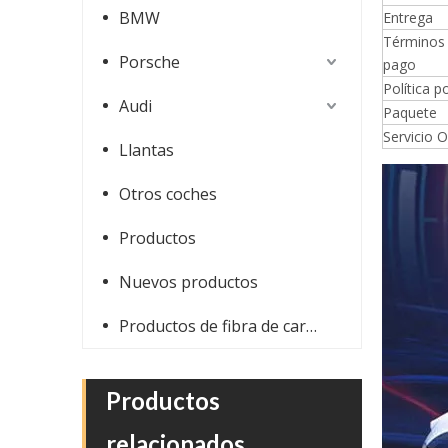
BMW
Entrega
Términos
Porsche
pago
Política 
Audi
Paquete
Servicio 
Llantas
Equipos pequeños del cuerpo de la fibra de vidrio del estilo V8S para Bentley Continental GT 2015-2017
Otros coches
Productos
Nuevos productos
Productos de fibra de carbono
Productos
relacionados
Equipos del cuerpo de la fibra de carbono del estilo V8S para Bentley Continental GT 2015-2017