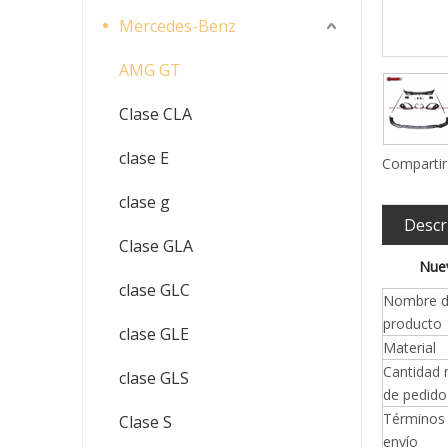
Mercedes-Benz
AMG GT
Clase CLA
clase E
Compartir
clase g
Descr
Clase GLA
Nuev
clase GLC
Nombre d
producto
clase GLE
Material
Cantidad
clase GLS
de pedido
Términos
Clase S
envío