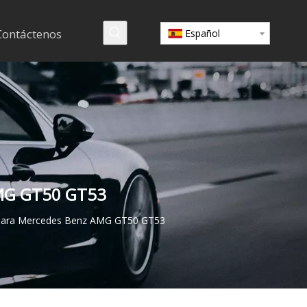
Contáctenos
Español
 AMG GT50 GT53
bus para Mercedes Benz AMG GT50 GT53