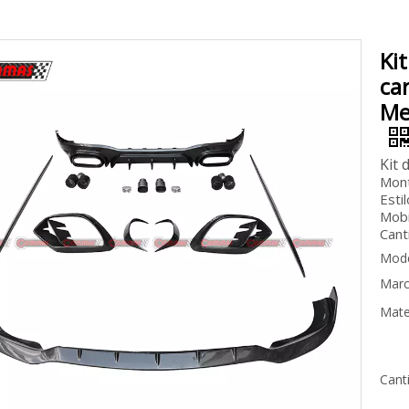
Kit
ca
Me
Kit
Mont
Esti
Mobi
Cant
Mode
Marc
Mater
Cant