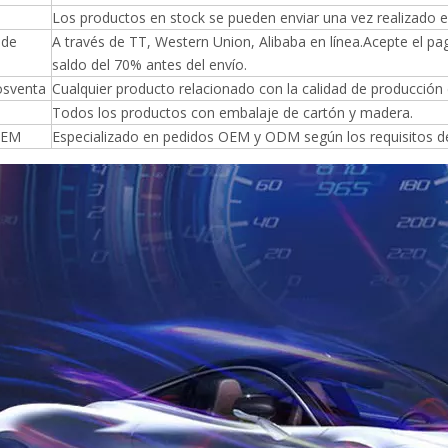
Los productos en stock se pueden enviar una vez realizado e
 de
A través de TT, Western Union, Alibaba en línea.Acepte el p
saldo del 70% antes del envío.
posventa
Cualquier producto relacionado con la calidad de producció
Todos los productos con embalaje de cartón y madera.
OEM
Especializado en pedidos OEM y ODM según los requisitos del