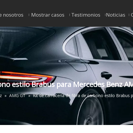
e nosotros
Mostrar casos
Testimonios
Noticias
arbono estilo Brabus para Mercedes Benz
z
»
AMG GT
»
Kit de carrocería de fibra de carbono estilo Bra