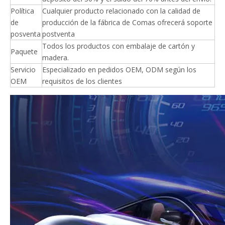
Política
Cualquier producto relacionado con la calidad de
de
producción de la fábrica de Comas ofrecerá soporte
posventa
postventa
Todos los productos con embalaje de cartón y
Paquete
madera.
Servicio
Especializado en pedidos OEM, ODM según los
OEM
requisitos de los clientes