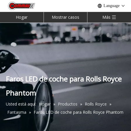
Language
Hogar
Mostrar casos
Más
Faros LED de coche para Rolls Royce
Phantom
Usted está aquí:
Hogar
»
Productos
»
Rolls Royce
»
Kit de carrocería McLaren 540c 570s 570gt 600LT
Kit de carrocería Mansory de media fibra de carbono para Rolls Royce Cullinan
Fantasma
»
Faros LED de coche para Rolls Royce Phantom