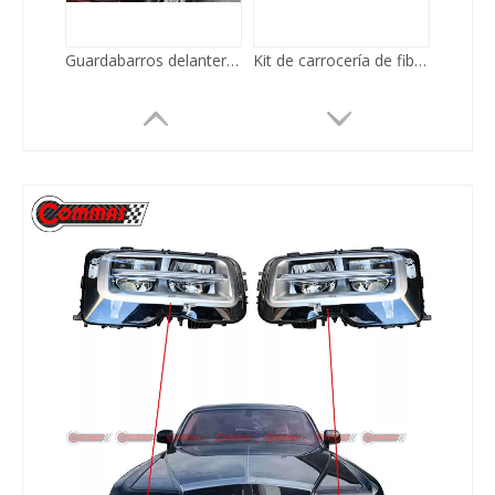
Guardabarros delantero de coche de fibra de vidrio estilo OEM para Rolls Royce Ghost
Kit de carrocería de fibra de vidrio Mansory de conversión para Rolls Royce Ghost 1-3 actualizado a Ghost 4
Kit de carrocería de faro LED de rejilla de parachoques delantero de Material PP para Rolls Royce Ghost III
Actualización de estilo antiguo a nuevo Kit de cuerpo de estilo para Rolls Royce Ghost 4 generación