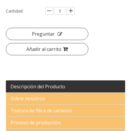
Cantidad:
Kit de carrocería de fibra de vidrio Mansory para Rolls Royce Ghost Ⅰ a Ⅱ
Faros LED universales para Rolls Royce Ghost
Preguntar
Añadir al carrito
Descripción del Producto
CSS Kit de carrocería de fibra de vidrio estilo para Rolls Royce Ghost
Equipos del cuerpo de la asamblea de parachoques del coche de la linterna de Mansory LED para el fantasma de Rolls Royce
Sobre nosotros
Textura de fibra de carbono
Proceso de producción