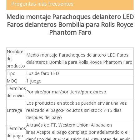
Preguntas más frecuentes
Medio montaje Parachoques delantero LED
Faros delanteros Bombilla para Rolls Royce
Phantom Faro
Nombre
Medio montaje Parachoques delantero LED Faros
del
delanteros Bombilla para Rolls Royce Phantom Faro
producto
Tipo
Luz de faro LED
MOQ
1 juego
Términos
Por aire/por mar/por tierra/por expreso
de envío
Los productos en stock se pueden enviar una vez
Entrega
realizado el pago;Productos sin stock 7-15 días
después del pago
A través de TT, Western Union, Alibaba en
Términos
línea.Acepte el pago completo por adelantado o el
de pago
depósito del 30% y el saldo del 70% antes del envío.