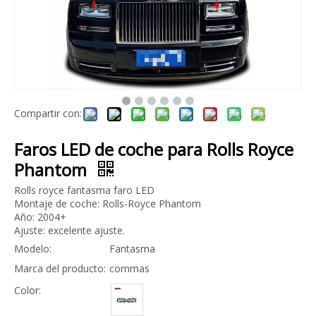
Compartir con:
Kit de carrocería de faros LED para montaje de parachoques de coche de PP para Rolls Royce Ghost Ⅱ
Equipo del cuerpo de la fibra de vidrio de Mansory de la cirugía estética para la generación del fantasma 1 de Rolls Royce
Faros LED de coche para Rolls Royce
Phantom
Rolls royce fantasma faro LED
Montaje de coche: Rolls-Royce Phantom
Año: 2004+
Ajuste: excelente ajuste.
Modelo:
Fantasma
Marca del producto:
commas
Color: