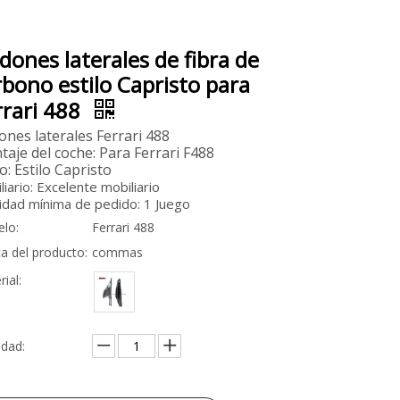
ldones laterales de fibra de
rbono estilo Capristo para
rrari 488
ones laterales Ferrari 488
aje del coche: Para Ferrari F488
lo: Estilo Capristo
liario: Excelente mobiliario
idad mínima de pedido: 1 Juego
lo:
Ferrari 488
a del producto:
commas
ial:
idad: