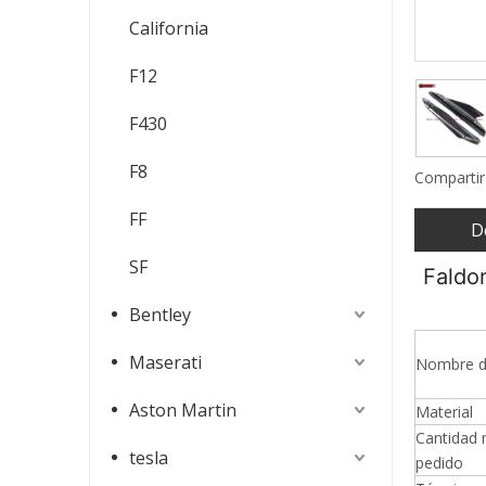
California
F12
F430
F8
Compartir
FF
D
SF
Faldon
Bentley
Maserati
Nombre d
Aston Martin
Material
Cantidad 
tesla
pedido