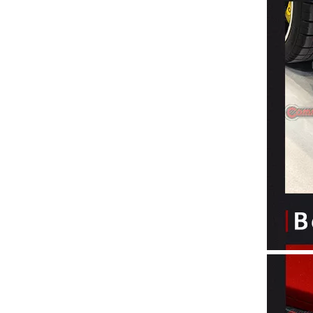
Alerón trasero de fibra de carbono estilo Ross de Novitec para Ferrari 488 GTB