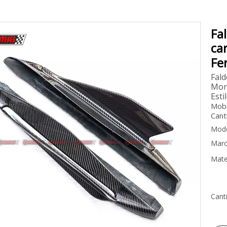
Fa
ca
Fe
Fald
Mont
Esti
Mobi
Cant
Mode
Marc
Mater
Cant