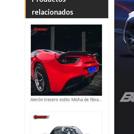
relacionados
Labio delantero de fibra de carbono estilo Rowen para Ferrari 488 GTB
Alerón trasero estilo Misha de fibra de vidrio y fibra de carbono para Ferrari 488 GTB