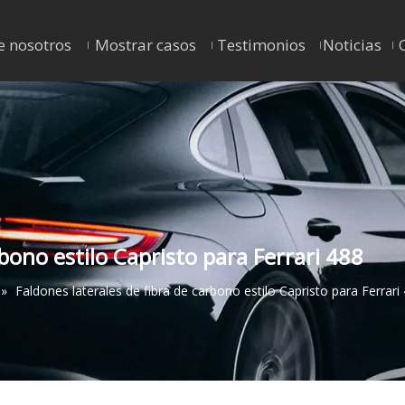
e nosotros
Mostrar casos
Testimonios
Noticias
rbono estilo Capristo para Ferrari 488
»
Faldones laterales de fibra de carbono estilo Capristo para Ferrari