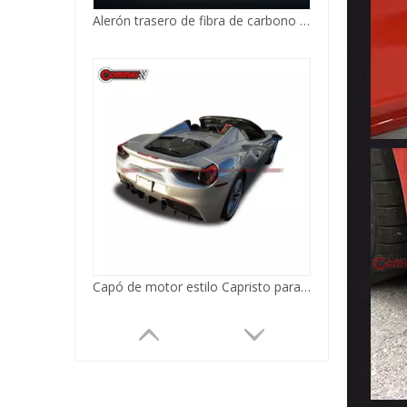
Alerón trasero de fibra de carbono estilo SVR para Ferrari 488
Capó de motor estilo Capristo para Ferrari 488 GTB Spider