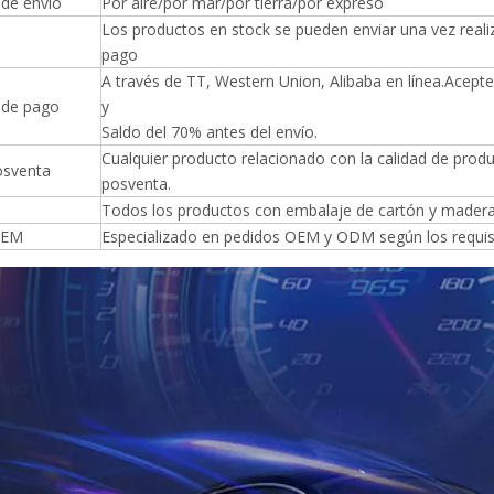
de envío
Por aire/por mar/por tierra/por expreso
Los productos en stock se pueden enviar una vez reali
pago
A través de TT, Western Union, Alibaba en línea.Acept
 de pago
y
Saldo del 70% antes del envío.
Cualquier producto relacionado con la calidad de pro
posventa
posventa.
Todos los productos con embalaje de cartón y madera
OEM
Especializado en pedidos OEM y ODM según los requisit