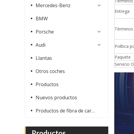
Términos 
Mercedes-Benz
Entrega
BMW
Términos
Porsche
Audi
Política 
Paquete
Llantas
Alerón trasero de fibra de carbono estilo CSS para Ferrari 488
Servicio 
Otros coches
Productos
Nuevos productos
Productos de fibra de carbono
Productos