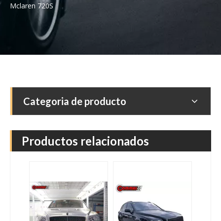
Mclaren 720S
Wraith 1 generación actualización a nueva versión Facelift 2 parachoques delantero Bodykit para Rolls Royce Wraith
Conjunto de carrocería de parachoques delantero de faros LED Restyling para Rolls Royce Wraith Gen1-3
Categoria de producto
Productos relacionados