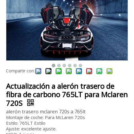
Kit de carrocería Mansrory de fibra de carbono para Bentley Continental GT 2022
Kit de carrocería de fibra de vidrio estilo Svj para Lamborghini Aventador LP700
Compartir con:
Actualización a alerón trasero de
fibra de carbono 765LT para Mclaren
720S
alerón trasero mclaren 720s a 765lt
Montaje de coche: Para McLaren 720s
Estilo: 765LT
Estilo
Ajuste: excelente ajuste.