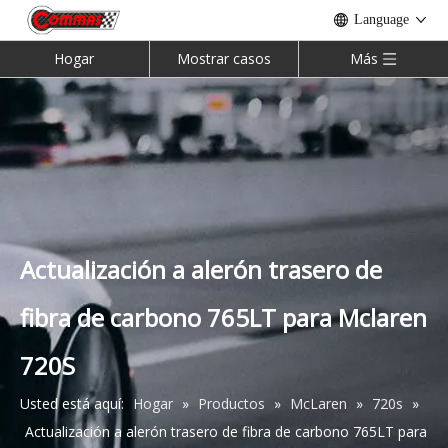
Language
Hogar
Mostrar casos
Más
Actualización a alerón trasero de
fibra de carbono 765LT para Mclaren
Actualice los kits de cuerpo de fibra de carbono Facelift Phantom 8 Generation para Rolls Royce Phantom Ⅵ-Ⅶ 2020
Actualice los kits de carrocería de fibra de vidrio Facelift para Rolls Royce Phantom Ⅶ
720S
Usted está aquí:
Hogar
»
Productos
»
McLaren
»
720s
»
Actualización a alerón trasero de fibra de carbono 765LT para